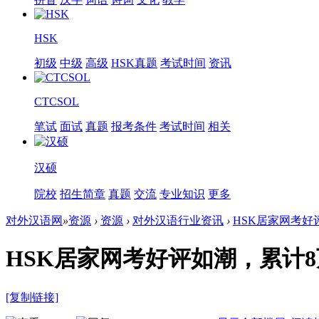
HSK
初级
中级
高级
HSK真题
考试时间
资讯
CTCSOL
笔试
面试
真题
报考条件
考试时间
相关
汉硕
院校
招生简章
真题
交流
专业知识
更多
对外汉语网
»
资源
›
资源
›
对外汉语行业资讯
›
HSK居家网考好评
HSK居家网考好评如潮，累计
[复制链接]