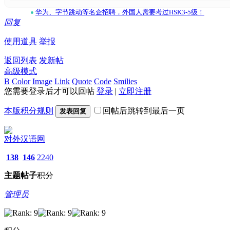
•
华为、字节跳动等名企招聘，外国人需要考过HSK3-5级！
回复
使用道具
举报
返回列表
发新帖
高级模式
B
Color
Image
Link
Quote
Code
Smilies
您需要登录后才可以回帖
登录
|
立即注册
本版积分规则
回帖后跳转到最后一页
发表回复
对外汉语网
138
146
2240
主题
帖子
积分
管理员