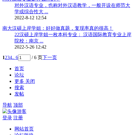
对外汉语专业，也称对外汉语教学，一般开设在师范大
学或综合性大 ...
2022-8-12 12:54
南大汉硕上岸学姐：好好做真题，复现率真的很高！
22汉硕上岸学姐一枚本科专业： 汉语国际教育专业上岸
院校：南京 ...
2022-5-26 12:42
1
2
3
4
.. 6
/ 6 页
下一页
首页
论坛
更多
关闭
搜索
发帖
导航
顶部
游客
登录
注册
网站首页