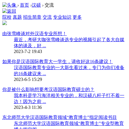
›
首页
›
汉硕
›
交流
院校
真题
招生简章
交流
专业知识
更多
由张雪峰谈对外汉语专业所想！
最近，考研大咖张雪峰谈选专业的视频引起了各大自媒
体的谈及，好 ...
2023-7-2 19:43
如果你是汉语国际教育大一学生，请收好这16条建议！
汉语国际教育专业的一大新生看过来，专门为你们准备
的16条建议来 ...
2023-6-5 15:29
你是被什么影响想要考汉语国际教育硕士的？
我本科是学习海洋相关专业的，和汉硕八杆子打不着一
边！因为之前 ...
2023-4-3 11:36
东北师范大学汉语国际教育领域“教育博士”指定阅读书目
东北师范大学汉语国际教育领域“教育博士”专业型教育