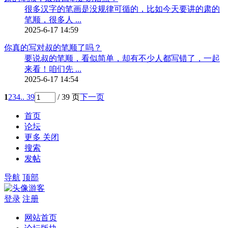
很多汉字的笔画是没规律可循的，比如今天要讲的肃的
笔顺，很多人 ...
2025-6-17 14:59
你真的写对叔的笔顺了吗？
要说叔的笔顺，看似简单，却有不少人都写错了，一起
来看！咱们先 ...
2025-6-17 14:54
1
2
3
4
.. 39
/ 39 页
下一页
首页
论坛
更多
关闭
搜索
发帖
导航
顶部
游客
登录
注册
网站首页