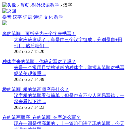
›
首页
›
对外汉语教学
›
汉字
拼音
汉字
词语
诗词
文化
教学
鼻的笔顺，可拆分为三个字来书写！
大家应该发现了，鼻是由三个汉字组成，分别是自+田
+丌，然后咱们 ...
2025-6-27 15:20
独体字来的笔顺，你确定写对了吗？
来是一个常用且结构清晰的独体字，掌握其笔顺对书写
规范美观很重 ...
2025-6-27 14:49
桥的笔顺_桥的笔画顺序是什么？
汉字桥的笔顺看似简单，但是也有不少人容易写错，一
起来看以下讲 ...
2025-6-27 14:23
在的笔画顺序_在的笔顺_在字怎么写？
现在一词是很高频的，上一篇咱们讲了现的笔顺，今天