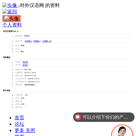
›
对外汉语网 的资料
个人资料
对外
对外汉语网
(UID: 1)
汉语
邮箱状态：
未验证
统计信息：
好友数 0
|
回帖数 8
|
主题数 138
网
性别：
保密
生日：
-
学历：
博士
活跃概况
管理组：
管理员
用户组：
管理员
在线时间：
880 小时
注册时间：
2021-6-1 16:56
最后访问：
2026-8-4 11:28
上次活动时间：
2026-8-4 10:51
上次发表时间：
2026-8-4 11:12
所在时区：
使用系统默认
统计信息
已用空间：
0 B
积分：
2240
威望：
0
金钱：
2089
贡献：
0
可以介绍下你们的产品么？
首页
论坛
更多
关闭