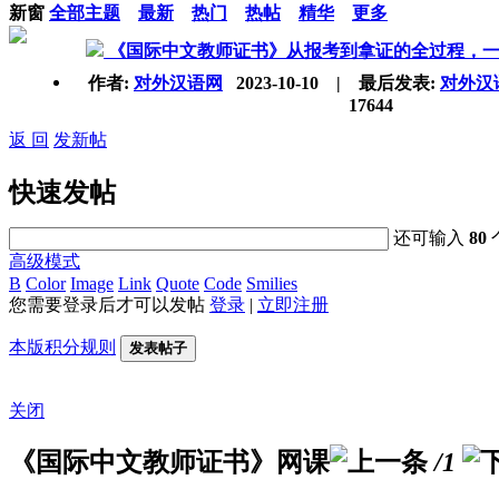
新窗
全部主题
最新
热门
热帖
精华
更多
《国际中文教师证书》从报考到拿证的全过程，
作者:
对外汉语网
2023-10-10
|
最后发表:
对外汉
17644
返 回
发新帖
快速发帖
还可输入
80
高级模式
B
Color
Image
Link
Quote
Code
Smilies
您需要登录后才可以发帖
登录
|
立即注册
本版积分规则
发表帖子
关闭
《国际中文教师证书》网课
/1