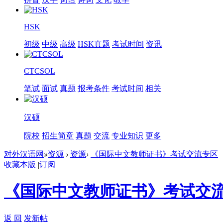
HSK
初级
中级
高级
HSK真题
考试时间
资讯
CTCSOL
笔试
面试
真题
报考条件
考试时间
相关
汉硕
院校
招生简章
真题
交流
专业知识
更多
对外汉语网
»
资源
›
资源
›
《国际中文教师证书》考试交流专区
收藏本版
|
订阅
《国际中文教师证书》考试交
返 回
发新帖