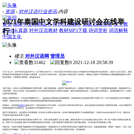
›
资源
›
对外汉语行业资讯
›
内容
2021年泰国中文学科建设研讨会在线举
首页
国际中文教师证书
对外汉语教学
汉硕
汉语拼音
汉字教
行！
学
HSK真题
对外汉语教材
教材MP3下载
诗词赏析
词语解释
中国文化
楼主
对外汉语网
管理员
31462
0
2021-12-18 20:58:39
12月17日上午，由中外语言交流合作中心（以下简称“语合中心”）和北京语言大学共同主办的2021年泰国中文学科建设研讨会在线举行。语合中心主任马箭飞、泰国
高等教育与科研创新部次长思瑞拉·宋斯维莱、北京语言大学校长刘利、清迈皇家大学校长查里·马尼哥松、泰国海上丝路孔子学院理事会主席颂德通猜副僧王出席开
幕式并致辞，中泰两国35家高校、机构参加会议。
马箭飞指出，语合中心高度重视泰国中文教学发展，始终与泰国高校、政府部门保持密切合作，在国际中文教育历史上留下了浓墨重彩的泰国篇章。随着泰国中文人
才需求增长，语合中心将进一步支持泰国本土中文师资培养培训及中文师范专业建设，期待中泰高校密切合作，充实泰国中文师资队伍，提高教师教学水平，实现中
文教学高质量发展。
思瑞拉·宋斯维莱表示，中文是全球重要语言之一，也是架起中泰两国友谊的重要桥梁。目前泰国有近50所高校开展中文教学工作，并与中国高校联合开设中泰翻译
等课程，希望本次研讨会为泰国中文教育的机制创新和教学模式提供新思路。
刘利提出，目前泰国
汉语学习
者超过百万，面对热切的中文学习需求，北京语言大学愿与泰方携手合作，推出适应新时代需求的中文教育研究成果，优化从事教学和
科研的高素质中文师资队伍，提升泰国中文学科建设科学化水平。
查里·马尼哥松表示，清迈皇家大学是泰国第一所开设中文师范专业的学校，多年来不断创新课程学习与实践教育模式，目前有1000余名在校生学习中文，期望与中
方院校合作推出更多优质中文项目。
颂德通猜表示其多年来长期支持泰国中文教学工作，非常认同职业教育“走出去”战略，愿推动开展“中文+职业技能”项目以支持“一带一路”与泰国“东部经济走廊”建
设，希望“中文+职业技能”项目为中泰两国创造更多合作机遇，从而为泰国更大范围开展中文教学奠定基础，为中泰友好关系贡献更大力量。
开幕式后，与会各方围绕“构建泰国中文学科建设新模式”“完善泰国本土中文师资培养聘任机制”议题展开研讨交流，积极探索新思路、新模式、新路径，为进一步支
持泰国中文学科建设，完善本土中文师资培养聘任机制建言献策，助力泰国中文教育可持续、高质量发展。