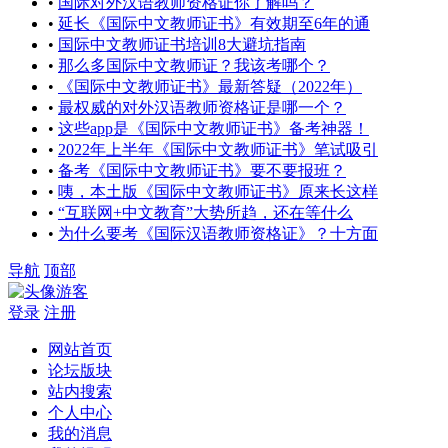
•
国际对外汉语教师资格证你了解吗？
•
延长《国际中文教师证书》有效期至6年的通
•
国际中文教师证书培训8大避坑指南
•
那么多国际中文教师证？我该考哪个？
•
《国际中文教师证书》最新答疑（2022年）
•
最权威的对外汉语教师资格证是哪一个？
•
这些app是《国际中文教师证书》备考神器！
•
2022年上半年《国际中文教师证书》笔试吸引
•
备考《国际中文教师证书》要不要报班？
•
咦，本土版《国际中文教师证书》原来长这样
•
“互联网+中文教育”大势所趋，还在等什么
•
为什么要考《国际汉语教师资格证》？十方面
导航
顶部
游客
登录
注册
网站首页
论坛版块
站内搜索
个人中心
我的消息