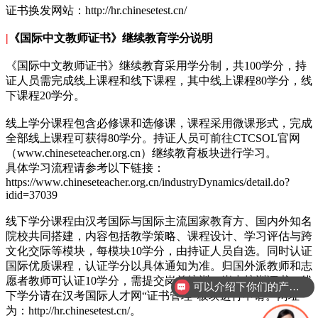
证书换发网站：http://hr.chinesetest.cn/
|
《国际中文教师证书》继续教育学分说明
《国际中文教师证书》继续教育采用学分制，共100学分，持
证人员需完成线上课程和线下课程，其中线上课程80学分，线
下课程20学分。
线上学分课程包含必修课和选修课，课程采用微课形式，完成
全部线上课程可获得80学分。持证人员可前往CTCSOL官网
（www.chineseteacher.org.cn）继续教育板块进行学习。
具体学习流程请参考以下链接：
https://www.chineseteacher.org.cn/industryDynamics/detail.do?
idid=37039
线下学分课程由汉考国际与国际主流国家教育方、国内外知名
院校共同搭建，内容包括教学策略、课程设计、学习评估与跨
文化交际等模块，每模块10学分，由持证人员自选。同时认证
国际优质课程，认证学分以具体通知为准。归国外派教师和志
愿者教师可认证10学分，需提交岗前培训、岗中培训证书。线
可以介绍下你们的产品么？
下学分请在汉考国际人才网“证书管理”板块进行申请。网址
为：http://hr.chinesetest.cn/。