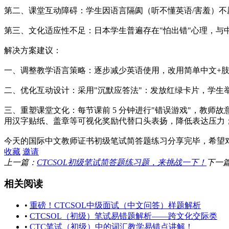
第二、课堂互动障碍：学生因语言隔阂（听不懂英语/害羞）不
第三、文化适应性不足：日本学生普遍存在"怕出错"心理，与
解决方案建议：
一、调整教学语言策略：逐步减少英语使用，改用简单中文+肢体
二、优化互动设计：采用"沉默应答法"：发放红绿卡片，学生
三、重塑课堂文化：每节课前 5 分钟进行"错误游戏"，教师
用汉字贴纸、盖章等可视化奖励代替口头表扬，降低表达压力
今天的国际中文教师证书初级笔试简答题练习分享完毕，希望
收藏
邀请
上一篇：
CTCSOL初级笔试简答题练习题，来挑战一下！
下一
相关阅读
•
重磅！CTCSOL中级面试（中文问答）样题解析
•
CTCSOL（初级）笔试易错题解析——跨文化交际类
•
CTC笔试（初级）中的词汇教学易错点讲解！