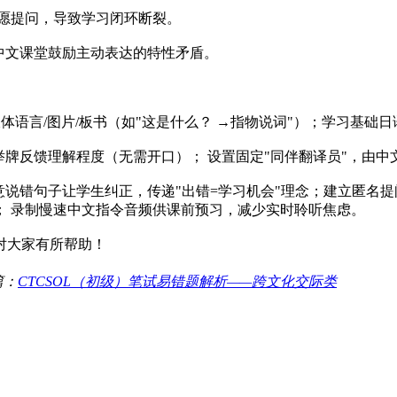
愿提问，导致学习闭环断裂。
中文课堂鼓励主动表达的特性矛盾。
语言/图片/板书（如"这是什么？ →指物说词"）；学习基础
举牌反馈理解程度（无需开口）； 设置固定"同伴翻译员"，由
故意说错句子让学生纠正，传递"出错=学习机会"理念；建立匿名
； 录制慢速中文指令音频供课前预习，减少实时聆听焦虑。
对大家有所帮助！
篇：
CTCSOL（初级）笔试易错题解析——跨文化交际类