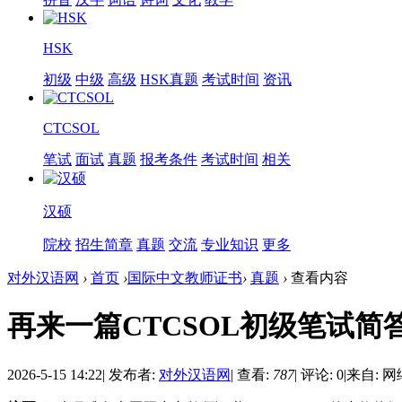
HSK
初级
中级
高级
HSK真题
考试时间
资讯
CTCSOL
笔试
面试
真题
报考条件
考试时间
相关
汉硕
院校
招生简章
真题
交流
专业知识
更多
对外汉语网
›
首页
›
国际中文教师证书
›
真题
›
查看内容
再来一篇CTCSOL初级笔试简
2026-5-15 14:22
|
发布者:
对外汉语网
|
查看:
787
|
评论: 0
|
来自: 网