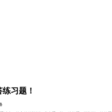
答练习题！
络