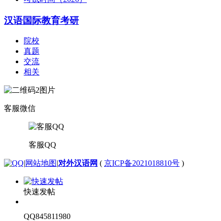
汉语国际教育考研
院校
真题
交流
相关
客服微信
客服QQ
|
网站地图
|
对外汉语网
(
京ICP备2021018810号
)
快速发帖
QQ845811980