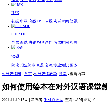
HSK
初级
中级
高级
HSK真题
考试时间
资讯
CTCSOL
笔试
面试
真题
报考条件
考试时间
相关
汉硕
院校
招生简章
真题
交流
专业知识
更多
对外汉语网
›
首页
›
对外汉语教学
›
教学
›
查看内容
如何使用绘本在对外汉语课堂
2021-11-19 15:41
|
发布者:
对外汉语网
|
查看:
4375
|
评论: 0