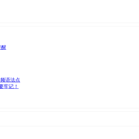
提醒
高频语法点
要牢记！