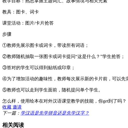
教学目标：
熟悉掌握主题词汇、故事情境与相关元素
教具：
图卡、词卡
课堂活动：
图片/卡片抢答
步骤
①教师先展示图卡或词卡，带读所有词语；
②教师随机抽取一张图卡或词卡提问“这是什么？”学生抢答；
③答对的学生可以得到贴纸或印章；
④为了增加活动的趣味性，教师每次展示新的卡片前，可以先
⑤
教师也可以走到学生面前，随机提问单个学生。
怎么样，使用绘本在对外汉语课堂教学的技能，你get到了吗？
收藏
邀请
下一篇：
学汉语是先学拼音还是先学汉字？
相关阅读