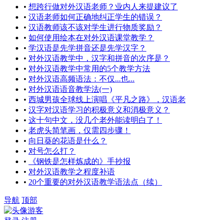
•
想跨行做对外汉语老师？业内人来提建议了
•
汉语老师如何正确地纠正学生的错误？
•
汉语教师该不该对学生进行物质奖励？
•
如何使用绘本在对外汉语课堂教学？
•
学汉语是先学拼音还是先学汉字？
•
对外汉语教学中，汉字和拼音的次序是？
•
对外汉语教学中常用的5个教学方法
•
对外汉语高频语法：不仅...也...
•
对外汉语语音教学法(一)
•
西城男孩全球线上演唱《平凡之路》，汉语老
•
汉字对汉语学习的积极意义和消极意义？
•
这十句中文，没几个老外能读明白了！
•
老虎头简笔画，仅需四步骤！
•
向日葵的花语是什么？
•
对号怎么打？
•
《钢铁是怎样炼成的》手抄报
•
对外汉语教学之程度补语
•
20个重要的对外汉语教学语法点（续）
导航
顶部
游客