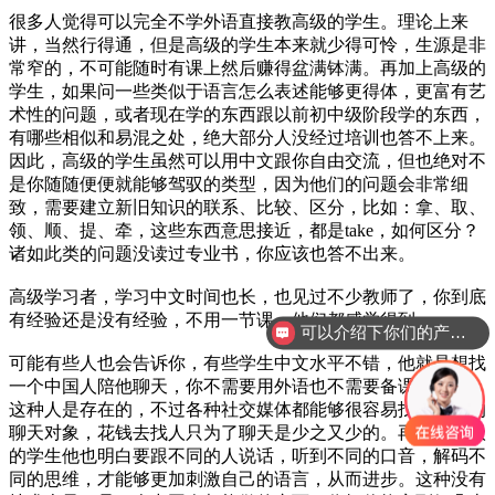
很多人觉得可以完全不学外语直接教高级的学生。理论上来
讲，当然行得通，但是高级的学生本来就少得可怜，生源是非
常窄的，不可能随时有课上然后赚得盆满钵满。再加上高级的
学生，如果问一些类似于语言怎么表述能够更得体，更富有艺
术性的问题，或者现在学的东西跟以前初中级阶段学的东西，
有哪些相似和易混之处，绝大部分人没经过培训也答不上来。
因此，高级的学生虽然可以用中文跟你自由交流，但也绝对不
是你随随便便就能够驾驭的类型，因为他们的问题会非常细
致，需要建立新旧知识的联系、比较、区分，比如：拿、取、
领、顺、提、牵，这些东西意思接近，都是take，如何区分？
诸如此类的问题没读过专业书，你应该也答不出来。
高级学习者，学习中文时间也长，也见过不少教师了，你到底
有经验还是没有经验，不用一节课，他们都感觉得到。
可以介绍下你们的产品么？
可能有些人也会告诉你，有些学生中文水平不错，他就是想找
一个中国人陪他聊天，你不需要用外语也不需要备课。是的，
这种人是存在的，不过各种社交媒体都能够很容易找到免费的
聊天对象，花钱去找人只为了聊天是少之又少的。再加上高级
的学生他也明白要跟不同的人说话，听到不同的口音，解码不
同的思维，才能够更加刺激自己的语言，从而进步。这种没有