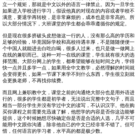
立一个规矩，那就是中文以外的语言一律禁止。因为一旦学生
如果进入学校进行学习，假设他真的对现在的内容或者学校不
满意，要退学再转校，是非常麻烦的，成本也是非常高的。所
以大部分情况下，大班课堂的学生都会乖乖遵循你的规定。
但是现在很多挤破头皮想做这一行的人，没有那么高的学历和
足够的经验，毕竟国际学校和高校待遇丰厚，不是随随便便一
个中国人就能进去白吃白喝，很多人过来，也只是做一做网上
在线的兼职而已。这种一对一在线的课堂，学生就有很大的选
择范围。大部分网上的学生，都希望能够在短时间之内，学得
快一点并且多学一点，如果用全中文教学，必然理解的时间就
会变得更长，如果一节课下来学不到什么东西，学生很立刻就
会更换老师，不再找你续费。
而且网上兼职教中文，课堂之前的沟通绝大部分也是用外语进
行的，很多的学生都是初学者，无法说出完整中文句子，而且
相当一部分学生并没有学过中文的读写，不认识汉字。他在购
买你课程之前需要先迅速了解，他想学的内容是否你这边能够
提供，这个时候她想尽快确定你是否是合适的人选，几乎不可
能用中文跟你沟通，除非他自己的中文已经非常不错了。但可
惜，任何语言的学习者，水平高的都是极少数。