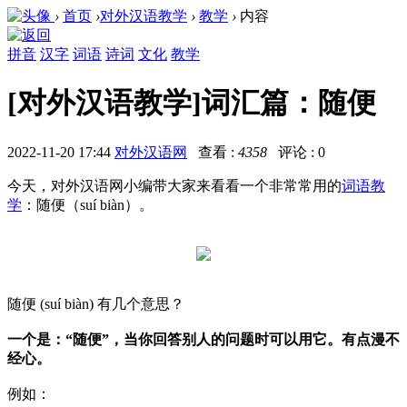
›
首页
›
对外汉语教学
›
教学
›
内容
拼音
汉字
词语
诗词
文化
教学
[对外汉语教学]词汇篇：随便
2022-11-20 17:44
对外汉语网
查看 :
4358
评论 : 0
今天，对外汉语网小编带大家来看看一个非常常用的
词语教
学
：随便（suí biàn）。
随便 (suí biàn) 有几个意思？
一个是：“随便”，当你回答别人的问题时可以用它。有点漫不
经心。
例如：