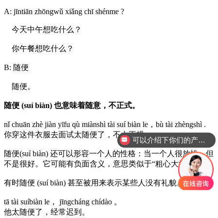
A: jīntiān zhōngwǔ xiǎng chī shénme ?
今天中午想吃什么？
你午餐想吃什么？
B: 随便
随便。
随便 (suí biàn) 也意味着随意，不正式。
nǐ chuān zhè jiàn yīfu qù miànshì tài suí biàn le，bù tài zhèngshì .
你穿这件衣服去面试太随便了，不太正规。
可以介绍下你们的产品么？
随便(suí biàn) 还可以形容一个人的性格：当一个人很放松，但
不是很好。它可能有负面含义，意思类似于“粗心大意”。
有时随便 (suí biàn) 甚至被用来表示某些人没有礼貌。
tā tài suíbiàn le， jīngcháng chídào 。
他太随便了，经常迟到。