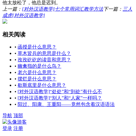
他太放松了，他总是迟到。
上一篇：
[对外汉语教学]七个常用词汇教学方法
下一篇：
三人
成虎[对外汉语教学]
相关阅读
•
函授是什么意思？
•
草木皆兵的意思是什么？
•
孜孜矻矻的读音和意思？
•
幽禽指的是什么鸟？
•
老六是什么意思？
•
摆烂是什么意思？
•
歇斯底里是什么意思？
•
[对外汉语教学]“处处”和“到处”有什么不
•
[对外汉语教学]“别人”和“人家”一样吗？
•
阳过、阳康、王重阳——竟然包含着汉语语法
导航
顶部
游客
登录
注册