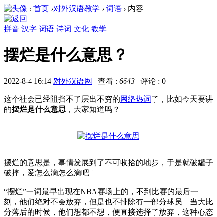
›
首页
›
对外汉语教学
›
词语
›
内容
拼音
汉字
词语
诗词
文化
教学
摆烂是什么意思？
2022-8-4 16:14
对外汉语网
查看 :
6643
评论 : 0
这个社会已经阻挡不了层出不穷的
网络热词
了，比如今天要讲
的
摆烂是什么意思
，大家知道吗？
摆烂的意思是，事情发展到了不可收拾的地步，于是就破罐子
破摔，爱怎么滴怎么滴吧！
“
摆烂
”一词最早出现在NBA赛场上的，不到比赛的最后一
刻，他们绝对不会放弃，但是也不排除有一部分球员，当大比
分落后的时候，他们想都不想，便直接选择了放弃，这种心态