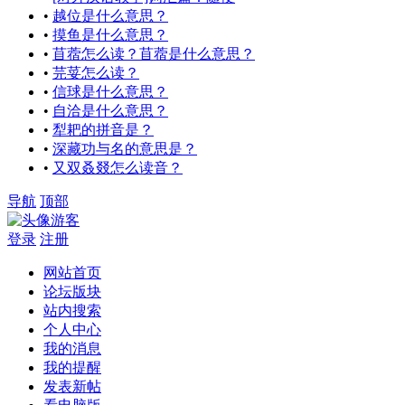
•
越位是什么意思？
•
摸鱼是什么意思？
•
苜蓿怎么读？苜蓿是什么意思？
•
芫荽怎么读？
•
信球是什么意思？
•
自洽是什么意思？
•
犁耙的拼音是？
•
深藏功与名的意思是？
•
又双叒叕怎么读音？
导航
顶部
游客
登录
注册
网站首页
论坛版块
站内搜索
个人中心
我的消息
我的提醒
发表新帖