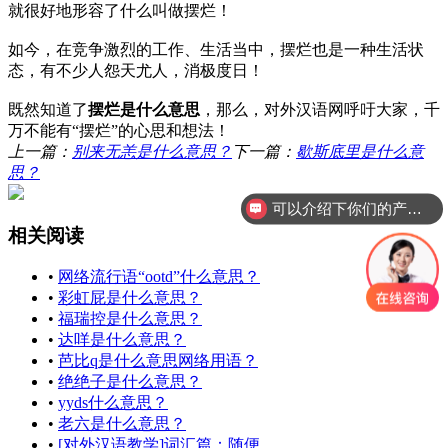
就很好地形容了什么叫做摆烂！
如今，在竞争激烈的工作、生活当中，摆烂也是一种生活状
态，有不少人怨天尤人，消极度日！
既然知道了
摆烂是什么意思
，那么
，对外汉语网呼吁大家，千
万不能有“摆烂”的心思和想法！
上一篇：
别来无恙是什么意思？
下一篇：
歇斯底里是什么意
思？
可以介绍下你们的产品么？
相关阅读
•
网络流行语“ootd”什么意思？
•
彩虹屁是什么意思？
•
福瑞控是什么意思？
•
达咩是什么意思？
•
芭比q是什么意思网络用语？
•
绝绝子是什么意思？
•
yyds什么意思？
•
老六是什么意思？
•
[对外汉语教学]词汇篇：随便