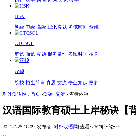
HSK
初级
中级
高级
HSK真题
考试时间
资讯
CTCSOL
笔试
面试
真题
报考条件
考试时间
相关
汉硕
院校
招生简章
真题
交流
专业知识
更多
对外汉语网
›
首页
›
汉硕
›
交流
›
查看内容
汉语国际教育硕士上岸秘诀【
2021-7-25 18:09
|
发布者:
对外汉语网
|
查看:
3678
|
评论: 0