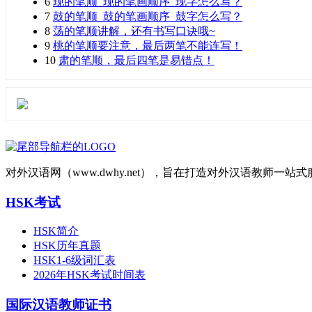
6
现的笔顺_现的笔画顺序_现字怎么写？
7
鼓的笔顺_鼓的笔画顺序_鼓字怎么写？
8
荡的笔顺讲解，还有书写口诀哦~
9
桃的笔顺要注意，最后两笔不能连写！
10
肃的笔顺，最后四笔是易错点！
对外汉语网（www.dwhy.net），旨在打造对外汉语教师
HSK考试
HSK简介
HSK历年真题
HSK1-6级词汇表
2026年HSK考试时间表
国际汉语教师证书