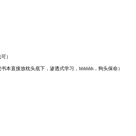
也可）
本直接放枕头底下，渗透式学习，hhhhhh，狗头保命）