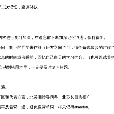
行二次记忆，查漏补缺。
内容进行复习加深，在遗忘前不断加深记忆痕迹，保持输出。
提问，剩下的同学来作答（研友之间也可，情侣每晚散步的时候
休息的时间或者睡前，回忆自己白天的学习内容。（也可以试着把书
会自动到错题本里，一定要及时复习错题。
一遍。
言区和代表方言，北吴湘赣客闽粤，北苏长昌梅福广。
反着背一遍，避免像背单词一样只记得abandon。