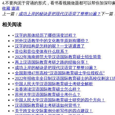
4.不要拘泥于背诵的形式，看书看视频做题都可以帮你加深
收藏
邀请
上一篇：
成功上岸的秘诀是把现代汉语背了整整10遍？
下一篇
相关阅读
•
汉字的形体经历了哪些演变过程？
•
对外汉语教学中的文化教学原则有哪些？
•
汉字的结构是怎样的呢？一文讲通透了
•
音位和音位变体有什么联系？
•
2022年海南师范大学汉语国际教育硕士招生简章
•
再上汉语国际教育考研之路的经验分享！
•
成功上岸的秘诀是把现代汉语背了整整10遍？
•
全国新增47所高校“汉语国际教育硕士学位授权点”
•
2022年招收非全日制汉语国际教育硕士的高校仅剩这13
•
中国人民大学汉语国际教育硕士考研全解析
•
去香港读汉语国际教育硕士怎么样？
•
苏州大学汉语国际教育硕士考什么？
•
中国人民大学汉语国际教育硕士研究的四个方向！
•
汉语国际教育硕士考研该如何背书？
•
关于跨文化交际案例分析写作的四点建议！