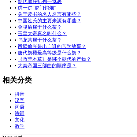
•
朝代顺序排列一览表
•
讲一讲“虎门销烟”
•
关于读书的名人名言有哪些？
•
中国姓氏的主要来源有哪些？
•
金骏眉属于什么茶？
•
玉皇大帝真名叫什么？
•
乌龙茶属于什么茶？
•
凿壁偷光是出自谁的苦学故事？
•
唐代阙楼最高等级是什么阙？
•
《救荒本草》是哪个朝代的产物？
•
大秦帝国三部曲的顺序是？
相关分类
拼音
汉字
词语
诗词
文化
教学