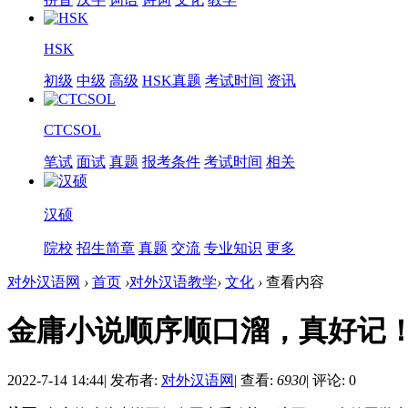
HSK
初级
中级
高级
HSK真题
考试时间
资讯
CTCSOL
笔试
面试
真题
报考条件
考试时间
相关
汉硕
院校
招生简章
真题
交流
专业知识
更多
对外汉语网
›
首页
›
对外汉语教学
›
文化
›
查看内容
金庸小说顺序顺口溜，真好记
2022-7-14 14:44
|
发布者:
对外汉语网
|
查看:
6930
|
评论: 0