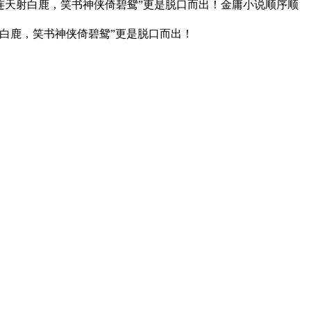
连天射白鹿，笑书神侠倚碧鸳”更是脱口而出！金庸小说顺序顺
射白鹿，笑书神侠倚碧鸳”更是脱口而出！