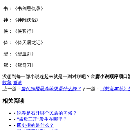
书：《书剑恩仇录》
神：《神雕侠侣》
侠：《侠客行》
倚：《倚天屠龙记》
碧：《碧血剑》
鸳：《鸳鸯刀》
没想到每一部小说连起来就是一副对联吧？
金庸小说顺序顺口
收藏
邀请
上一篇：
唐代阙楼最高等级是什么阙？
下一篇：
《救荒本草》
相关阅读
•
说春是石阡哪个民族的习俗？
•
“孟母三迁”发生在哪里？
•
四史指的是什么？