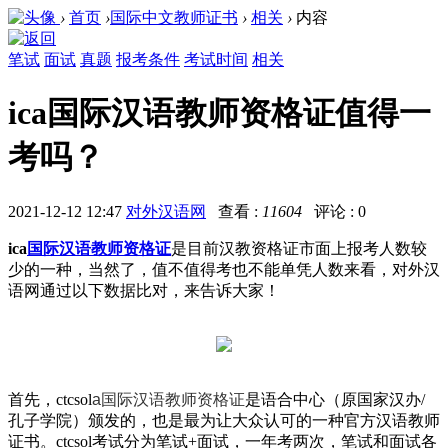
›
首页
›
国际中文教师证书
›
相关
›
内容
笔试
面试
真题
报考条件
考试时间
相关
ica国际汉语教师资格证值得一
考吗？
2021-12-12 12:47
对外汉语网
查看 :
11604
评论 : 0
ica
国际汉语教师资格证
是目前汉教资格证市面上报考人数较
少的一种，当然了，值不值得考也不能单凭人数来看，对外汉
语网通过以下数据比对，来告诉大家！
首先，ctcsol
a国际汉语教师资格证
是语合中心（原国家汉办/
孔子学院）颁发的，也是最为让大众认可的一种官方汉语教师
证书。ctcsol考试分为笔试+面试，一年考两次，笔试和面试各