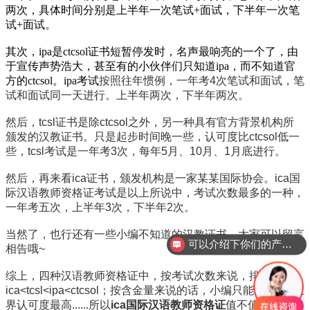
两次，具体时间分别是上半年一次笔试+面试，下半年一次笔
试+面试。
其次，ipa是ctcsol证书短暂停发时，名声最响亮的一个了，由
于宣传声势浩大，甚至有的小伙伴们只知道ipa，而不知道官
方的ctcsol。ipa考试
按照往年惯例，一年考
4次笔试和面试，笔
试和面试同一天进行。上半年两次，下半年两次。
然后，tcsl证书是除ctcsol之外，另一种具有官方背景机构所
颁发的汉教证书。只是起步时间晚一些，认可度比ctcsol低一
些，tcsl考试是一年考3次，
每年5月、10月、1月底进行。
然后，再来看ica证书，颁发机构是一家某某国际协会。ica国
际汉语教师资格证考试是以上所说中，考试次数最多的一种，
一年考五次，上半年3次，下半年2次。
当然了，也行还有一些小编不知道的汉教证书，大家可以留言
可以介绍下你们的产品么？
相告哦~
综上，四种汉语教师资格证中，按考试次数来说，排名是
ica<tcsl<ipa<ctcsol；按含金量来说的话，小编只能说ctcsol业
界认可度最高......所以
ica国际汉语教师资格证
值不值得考，大