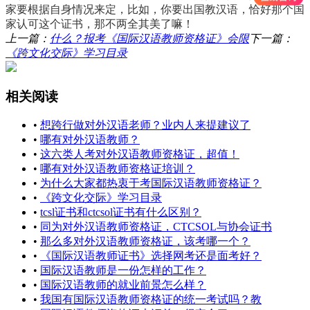
家要根据自身情况来定，比如，你要出国教汉语，恰好那个国
家认可这个证书，那不两全其美了嘛！
上一篇：
什么？报考《国际汉语教师资格证》会限
下一篇：
《跨文化交际》学习目录
相关阅读
•
想跨行做对外汉语老师？业内人来提建议了
•
哪有对外汉语教师？
•
这六类人考对外汉语教师资格证，超值！
•
哪有对外汉语教师资格证培训？
•
为什么大家都热衷于考国际汉语教师资格证？
•
《跨文化交际》学习目录
•
tcsl证书和ctcsol证书有什么区别？
•
同为对外汉语教师资格证，CTCSOL与协会证书
•
那么多对外汉语教师资格证，该考哪一个？
•
《国际汉语教师证书》选择网考还是面考好？
•
国际汉语教师是一份怎样的工作？
•
国际汉语教师的就业前景怎么样？
•
我国有国际汉语教师资格证的统一考试吗？教