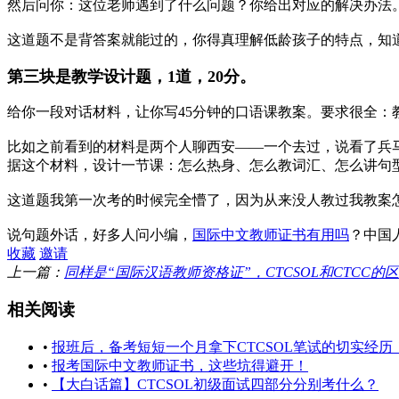
然后问你：这位老师遇到了什么问题？你给出对应的解决办法
这道题不是背答案就能过的，你得真理解低龄孩子的特点，知
第三块是教学设计题，1道，20分。
给你一段对话材料，让你写45分钟的口语课教案。要求很全
比如之前看到的材料是两个人聊西安——一个去过，说看了兵马
据这个材料，设计一节课：怎么热身、怎么教词汇、怎么讲句
这道题我第一次考的时候完全懵了，因为从来没人教过我教案
说句题外话，好多人问小编，
国际中文教师证书有用吗
？
中国
收藏
邀请
上一篇：
同样是“国际汉语教师资格证”，CTCSOL和CTCC的
相关阅读
•
报班后，备考短短一个月拿下CTCSOL笔试的切实经历
•
报考国际中文教师证书，这些坑得避开！
•
【大白话篇】CTCSOL初级面试四部分分别考什么？