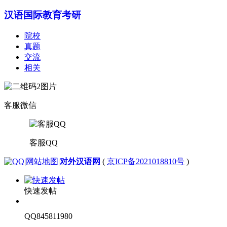
汉语国际教育考研
院校
真题
交流
相关
客服微信
客服QQ
|
网站地图
|
对外汉语网
(
京ICP备2021018810号
)
快速发帖
QQ845811980