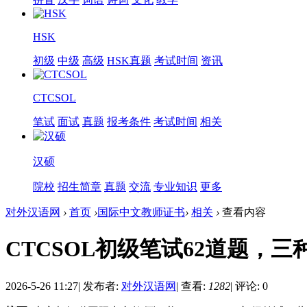
HSK
初级
中级
高级
HSK真题
考试时间
资讯
CTCSOL
笔试
面试
真题
报考条件
考试时间
相关
汉硕
院校
招生简章
真题
交流
专业知识
更多
对外汉语网
›
首页
›
国际中文教师证书
›
相关
›
查看内容
CTCSOL初级笔试62道题，
2026-5-26 11:27
|
发布者:
对外汉语网
|
查看:
1282
|
评论: 0