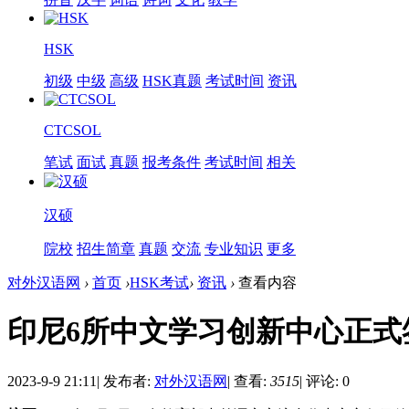
HSK
初级
中级
高级
HSK真题
考试时间
资讯
CTCSOL
笔试
面试
真题
报考条件
考试时间
相关
汉硕
院校
招生简章
真题
交流
专业知识
更多
对外汉语网
›
首页
›
HSK考试
›
资讯
›
查看内容
印尼6所中文学习创新中心正式
2023-9-9 21:11
|
发布者:
对外汉语网
|
查看:
3515
|
评论: 0