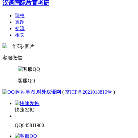
汉语国际教育考研
院校
真题
交流
相关
客服微信
客服QQ
|
网站地图
|
对外汉语网
(
京ICP备2021018810号
)
快速发帖
QQ845811980