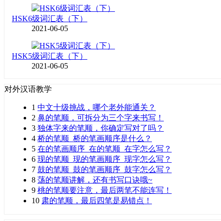
HSK6级词汇表（下）
2021-06-05
HSK5级词汇表（下）
2021-06-05
对外汉语教学
1
中文十级挑战，哪个老外能通关？
2
鼻的笔顺，可拆分为三个字来书写！
3
独体字来的笔顺，你确定写对了吗？
4
桥的笔顺_桥的笔画顺序是什么？
5
在的笔画顺序_在的笔顺_在字怎么写？
6
现的笔顺_现的笔画顺序_现字怎么写？
7
鼓的笔顺_鼓的笔画顺序_鼓字怎么写？
8
荡的笔顺讲解，还有书写口诀哦~
9
桃的笔顺要注意，最后两笔不能连写！
10
肃的笔顺，最后四笔是易错点！