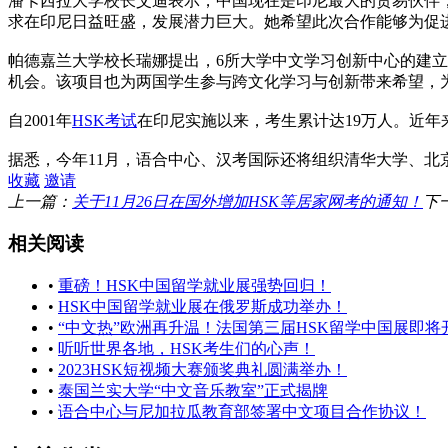
潘卡西拉大学校长艾迪表示，中国现在是印尼最大的贸易伙伴
求在印尼日益旺盛，发展潜力巨大。她希望此次合作能够为促
帕德嘉兰大学校长瑞娜提出，6所大学中文学习创新中心的建
机会。该项目也为两国学生参与跨文化学习与创新带来希望，
自2001年
HSK考试
在印尼实施以来，考生累计达19万人。近
据悉，今年11月，语合中心、汉考国际还将组织清华大学、北
收藏
邀请
上一篇：
关于11月26日在国外增加HSK等居家网考的通知！
下
相关阅读
•
重磅！HSK中国留学就业展强势回归！
•
HSK中国留学就业展在俄罗斯成功举办！
•
“中文热”欧洲再升温！法国第三届HSK留学中国展即将
•
听听世界各地，HSK考生们的心声！
•
2023HSK短视频大赛颁奖典礼圆满举办！
•
泰国兰实大学“中文音乐教室”正式揭牌
•
语合中心与尼加拉瓜教育部签署中文项目合作协议！