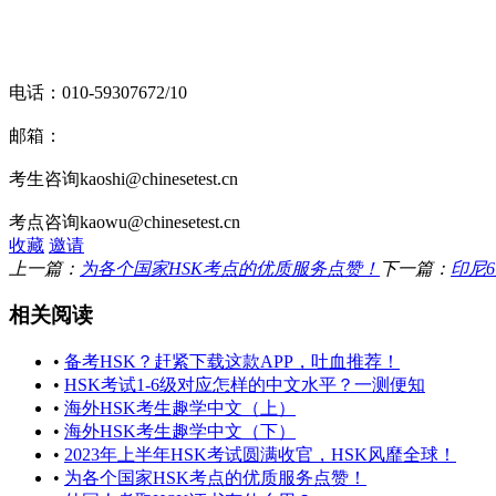
电话：010-59307672/10
邮箱：
考生咨询kaoshi@chinesetest.cn
考点咨询kaowu@chinesetest.cn
收藏
邀请
上一篇：
为各个国家HSK考点的优质服务点赞！
下一篇：
印尼
相关阅读
•
备考HSK？赶紧下载这款APP，吐血推荐！
•
HSK考试1-6级对应怎样的中文水平？一测便知
•
海外HSK考生趣学中文（上）
•
海外HSK考生趣学中文（下）
•
2023年上半年HSK考试圆满收官，HSK风靡全球！
•
为各个国家HSK考点的优质服务点赞！