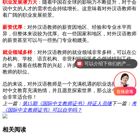
职业发展潜力大
：随着中国在全球的影响力不断提升，对于会
说中文的人才的需求也会持续增长。这意味着对外汉语教师有
着广阔的职业发展前景。
薪资优厚
：对外汉语教师的薪资因地区、经验和专业水平而
异，但整体来说较为优厚。在一些国家和地区，对外汉语教师
的薪资甚至可以与一些热门专业相媲美。
就业领域多样
：对外汉语教师的就业领域非常多样，可以在公
办机构、学校、语言机构、非营利组织等多个领域找到工作。
可以介绍下你们的产品么？
此外，随着在线教育的兴起，许多在线平台也提供了对外汉语
教师的职位。
总的来说，对外汉语教师是一个充满机遇的职业选择，如果你
对中文教育充满热情，并且愿意探索世界，那么这个职业可能
会非常适合你！
上一篇：
第15期《国际中文教师证书》持证人员继
下一篇：
考
《国际中文教师证书》可以自学吗？
相关阅读