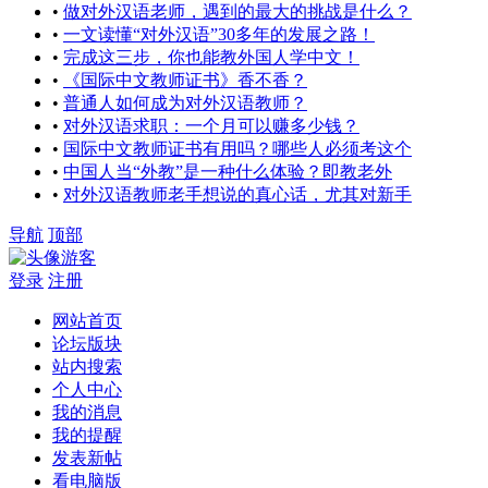
•
做对外汉语老师，遇到的最大的挑战是什么？
•
一文读懂“对外汉语”30多年的发展之路！
•
完成这三步，你也能教外国人学中文！
•
《国际中文教师证书》香不香？
•
普通人如何成为对外汉语教师？
•
对外汉语求职：一个月可以赚多少钱？
•
国际中文教师证书有用吗？哪些人必须考这个
•
中国人当“外教”是一种什么体验？即教老外
•
对外汉语教师老手想说的真心话，尤其对新手
导航
顶部
游客
登录
注册
网站首页
论坛版块
站内搜索
个人中心
我的消息
我的提醒
发表新帖
看电脑版