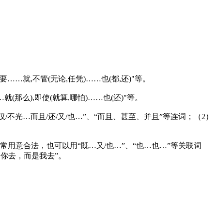
就,不管(无论,任凭)……也(都,还)"等。
那么),即使(就算,哪怕)……也(还)"等。
光…而且/还/又/也…”、“而且、甚至、并且”等连词；（2）
用意合法，也可以用“既…又/也…”、“也…也…”等关联词
是你去，而是我去”。