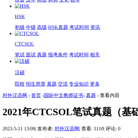
HSK
初级
中级
高级
HSK真题
考试时间
资讯
CTCSOL
笔试
面试
真题
报考条件
考试时间
相关
汉硕
院校
招生简章
真题
交流
专业知识
更多
对外汉语网
›
首页
›
国际中文教师证书
›
真题
›
查看内容
2021年CTCSOL笔试真题（基
2023-5-11 13:09
|
发布者:
对外汉语网
|
查看:
5110
|
评论: 0