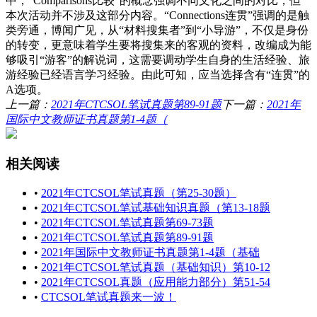
中，“Comparisons比较”的概念强调不同文化之间的对比，但
本次活动并不涉及这部分内容。“Connections连贯”强调的是触
类旁通，博闻广见，从“材料搜集者”到“小导游”，不仅是身份
的转变，更意味着学生要将搜集来的客观的资料，改编成为能
够吸引“游客”的解说词，这需要调动学生自身的生活经验、旅
游经验已经语言学习经验。由此可知，应当选择含有“连贯”的
A选项。
上一篇：
2021年CTCSOL笔试真题第89-91题
下一篇：
2021年
国际中文教师证书真题第1-4题（
相关阅读
•
2021年CTCSOL笔试真题（第25-30题）
•
2021年CTCSOL笔试基础知识真题（第13-18题
•
2021年CTCSOL笔试真题第69-73题
•
2021年CTCSOL笔试真题第89-91题
•
2021年国际中文教师证书真题第1-4题（基础
•
2021年CTCSOL笔试真题（基础知识）第10-12
•
2021年CTCSOL真题（应用能力部分）第51-54
•
CTCSOL笔试真题来一波！