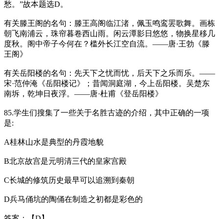
愁。”故本题选D。
有关滕王阁的名句：滕王高阁临江渚，佩玉鸣鸾罢歌舞。画栋
朝飞南浦云，珠帘暮卷西山雨。闲云潭影日悠悠，物换星移几
度秋。阁中帝子今何在？槛外长江空自流。——唐·王勃《滕
王阁》
有关岳阳楼的名句：先天下之忧而忧，后天下之乐而乐。——
宋·范仲淹《岳阳楼记》；昔闻洞庭湖，今上岳阳楼。吴楚东
南坼，乾坤日夜浮。——唐·杜甫《登岳阳楼》
85.学生们搜集了一些关于名胜古迹的介绍，其中正确的一项
是:
A桂林山水是典型的丹霞地貌
B北京故宫是元明清三代的皇家宫殿
C长城的修筑历史最早可以追溯到秦朝
D兵马俑坑的陶俑在制造之初都是彩色的
答案：【D】