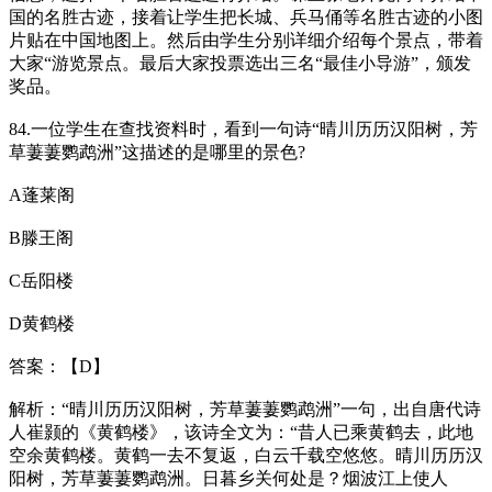
国的名胜古迹，接着让学生把长城、兵马俑等名胜古迹的小图
片贴在中国地图上。然后由学生分别详细介绍每个景点，带着
大家“游览景点。最后大家投票选出三名“最佳小导游”，颁发
奖品。
84.一位学生在查找资料时，看到一句诗“晴川历历汉阳树，芳
草萋萋鹦鹉洲”这描述的是哪里的景色?
A蓬莱阁
B滕王阁
C岳阳楼
D黄鹤楼
答案：【D】
解析：“晴川历历汉阳树，芳草萋萋鹦鹉洲”一句，出自唐代诗
人崔颢的《黄鹤楼》，该诗全文为：“昔人已乘黄鹤去，此地
空余黄鹤楼。黄鹤一去不复返，白云千载空悠悠。晴川历历汉
阳树，芳草萋萋鹦鹉洲。日暮乡关何处是？烟波江上使人