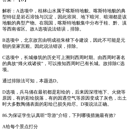
解析：A选项中，桂林山水属于喀斯特地貌。喀斯特地貌的典
型特征是岩石溶蚀与沉淀，因此溶洞、地下暗河、暗湖都是该
地貌的典型产物。在我国，喀斯特地貌集中分布于桂、黔、滇
等西南省区。故A选项说法错误，排除。
B选项中，北京故宫由明成祖朱棣下令建设，因此不可能是元
朝的皇家宫殿。因此说法错误，排除。
C选项中，长城修筑的历史可上溯到西周时期。由西周时著名
的典故“烽火戏诸侯”，可以推知西周时已有长城。故排除C选
项。
通过排除法可知，本题选D。
D选项，兵马俑在最初都是彩绘的，后来因深埋地下、火烧等
原因，有的彩绘脱落，有的因遇空气等原因变成了灰色，出土
时大多数陶俑表面的彩绘已损失殆尽。D项说法正确。
86.为保证学生认真听“导游”介绍，下列哪项措施最有效?
A给每个景点打分