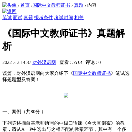
›
首页
›
国际中文教师证书
›
真题
›
内容
笔试
面试
真题
报考条件
考试时间
相关
《国际中文教师证书》真题解
析
2022-3-3 14:37
对外汉语网
查看 :
5513
评论 : 0
该篇，对外汉语网向大家介绍下《
国际中文教师证书
》笔试选
择题题型及答案！
一、案例（共80分 ）
下列陈述摘自某老师所写的中级口语课《今天真倒霉》的教
案，请从A—P中选出与之相匹配的教案环节，其中有一个多