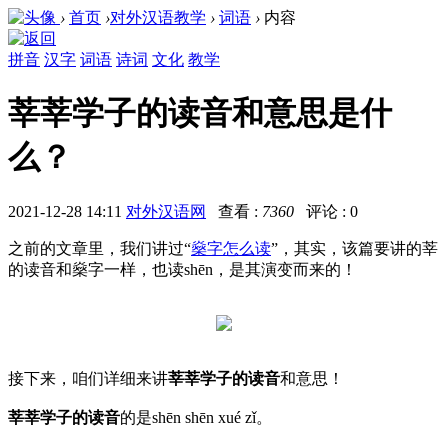
›
首页
›
对外汉语教学
›
词语
›
内容
拼音
汉字
词语
诗词
文化
教学
莘莘学子的读音和意思是什
么？
2021-12-28 14:11
对外汉语网
查看 :
7360
评论 : 0
之前的文章里，我们讲过“
燊字怎么读
”，其实，该篇要讲的莘
的读音和
燊字一样
，也读
shēn，
是其演变而来的！
接下来，咱们详细来讲
莘莘学子的读音
和意思！
莘莘学子的读音
的是
shēn shēn xué zǐ。