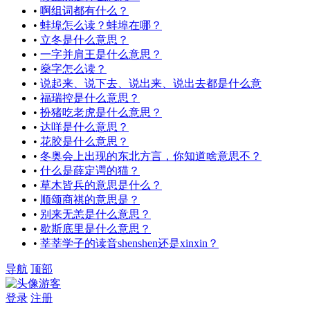
•
啊组词都有什么？
•
蚌埠怎么读？蚌埠在哪？
•
立冬是什么意思？
•
一字并肩王是什么意思？
•
燊字怎么读？
•
说起来、说下去、说出来、说出去都是什么意
•
福瑞控是什么意思？
•
扮猪吃老虎是什么意思？
•
达咩是什么意思？
•
花胶是什么意思？
•
冬奥会上出现的东北方言，你知道啥意思不？
•
什么是薛定谔的猫？
•
草木皆兵的意思是什么？
•
顺颂商祺的意思是？
•
别来无恙是什么意思？
•
歇斯底里是什么意思？
•
莘莘学子的读音shenshen还是xinxin？
导航
顶部
游客
登录
注册