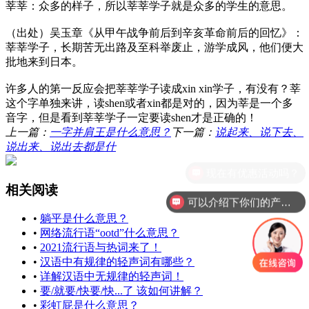
莘莘：众多的样子，所以
莘莘学子就是
众多的学生的意思。
（
出处
）吴玉章《从甲午战争前后到辛亥革命前后的回忆》：
莘莘学子，长期苦无出路及至科举废止，游学成风，他们便大
批地来到日本。
许多人的第一反应会把
莘莘学子读成
xin xin学子，有没有？莘
这个字单独来讲，读shen或者xin都是对的，因为莘是一个多
音字，但是看到莘莘学子一定要读shen才是正确的！
上一篇：
一字并肩王是什么意思？
下一篇：
说起来、说下去、
说出来、说出去都是什
现在有优惠活动吗？
相关阅读
可以介绍下你们的产品么？
•
躺平是什么意思？
•
网络流行语“ootd”什么意思？
•
2021流行语与热词来了！
•
汉语中有规律的轻声词有哪些？
•
详解汉语中无规律的轻声词！
•
要/就要/快要/快...了 该如何讲解？
•
彩虹屁是什么意思？