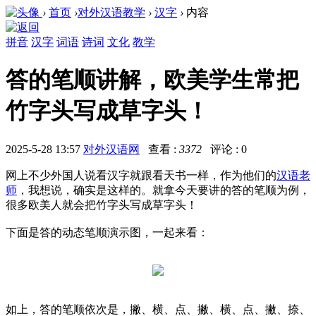
›
首页
›
对外汉语教学
›
汉字
›
内容
拼音
汉字
词语
诗词
文化
教学
答的笔顺讲解，欧美学生常把
竹字头写成草字头！
2025-5-28 13:57
对外汉语网
查看 :
3372
评论 : 0
网上不少外国人说看汉字就跟看天书一样，作为他们的
汉语老
师
，我想说，确实是这样的。就拿今天要讲的答的笔顺为例，
很多欧美人就会把竹字头写成草字头！
下面是答的动态笔顺演示图，一起来看：
如上，答的笔顺依次是，
撇、横、点、撇、横、点、撇、捺、