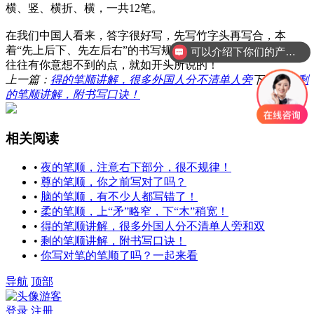
横、竖、横折、横，一共12笔。
在我们中国人看来，答字很好写，先写竹字头再写合，本
着“
先上后下、先左后右
”的书写规则即可！对于外国人来说，
可以介绍下你们的产品么？
往往有你意想不到的点，就如开头所说的！
上一篇：
得的笔顺讲解，很多外国人分不清单人旁
下一篇：
剩
的笔顺讲解，附书写口诀！
相关阅读
•
夜的笔顺，注意右下部分，很不规律！
•
尊的笔顺，你之前写对了吗？
•
脑的笔顺，有不少人都写错了！
•
柔的笔顺，上“矛”略窄，下“木”稍宽！
•
得的笔顺讲解，很多外国人分不清单人旁和双
•
剩的笔顺讲解，附书写口诀！
•
你写对笔的笔顺了吗？一起来看
导航
顶部
游客
登录
注册