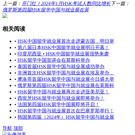
上一篇：
开门红！2024年1月HSK考试人数同比增长
下一篇：
俄罗斯第四届HSK留学中国与就业展在莫
相关阅读
•
HSK中国留学就业展首次走进蒙古国，明日举
•
第八届日本HSK中国留学就业展明日开幕！
•
印度尼西亚 • HSK中国留学就业展强势来袭
•
HSK留学中国宣讲会在莫斯科举办
•
泰国首届HSK留学中国与就业展成功举办
•
非洲首次HSK留学中国与就业展在埃及举办，
•
摩洛哥首届HSK留学中国与就业展今日盛大举
•
俄罗斯第四届HSK留学中国与就业展在莫斯科
•
HSK留学中国与就业展再次走进亚美尼亚！
•
西班牙HSK留学中国与就业展即将举办！
•
法国第四届HSK留学中国展即将开启！
•
HSK留学中国与就业展首次在巴塞罗那举行！
•
韩国第四届（2024年）HSK留学中国与就业展
导航
顶部
游客