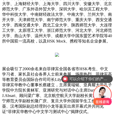
大学、上海财经大学、上海大学、四川大学、安徽大学、北京
师范大学、广东外语外贸大学、深圳大学、哈尔滨工程大学、
华中科技大学、中南财经政法大学、中南大学、兰州大学、南
开大学、天津师范大学、南宁师范大学、重庆大学、西安交通
大学、西南交通大学、西北工业大学、陕西师范大学、大连理
工大学、太原理工大学、浙江师范大学、河北大学、河北师范
大学、燕山大学、温州大学、成都大学中国东盟艺术学院等40
所中国双一流高校，以及HSK Mock、携程等知名企业参展。
展会吸引了2000余名来自菲律宾全国各省市HSK考生、中文
学习者、家长及社会各界人士前来参展，场面热烈。菲律宾高
可以介绍下你们的产品么？
等教育委员会国际合作司司长Lily Freida M. Milla CESO IV、
菲律宾华教中心董事长蔡建立，主席黄端铭、亚典耀大学孔子
学院中方院长黄林军、亚洲研究与对话中心主席Darwin
J.Absari、顾问梁广寒、北京航空航天大学副校长黄海军、南
宁师范大学副校长隆广庆、复旦大学外国留学生工作处处长苏
葵、汉考国际副总经理刘小龙等嘉宾出席开幕式并共同见
证“菲律宾华教中心中文学习测试中心”揭牌仪式。