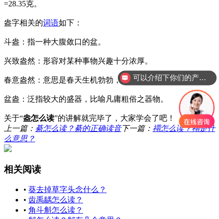
=28.35克。
盎字相关的
词语
如下：
斗盎：指一种大腹敛口的盆。
兴致盎然：形容对某种事物兴趣十分浓厚。
可以介绍下你们的产品么？
春意盎然：意思是春天生机勃勃，韵味正浓。
盆盎：泛指较大的盛器，比喻凡庸粗俗之器物。
关于“
盎怎么读
”
的讲解就完毕了，大家学会了吧！
上一篇：
綦怎么读？綦的正确读音
下一篇：
禤怎么读？禤是什
么意思？
相关阅读
•
葵去掉草字头念什么？
•
齿禹龋怎么读？
•
角斗斛怎么读？