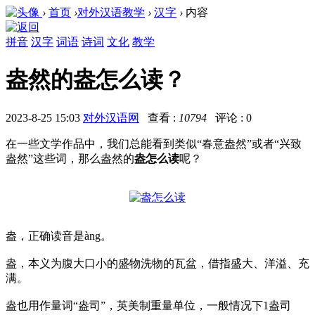
›
首页
›
对外汉语教学
›
汉字
›
内容
拼音
汉字
词语
诗词
文化
教学
盎然的盎怎么读？
2023-8-25 15:03
对外汉语网
查看 :
10794
评论 : 0
在一些文学作品中，我们总能看到类似“春意盎然”或者“兴致
盎然”这些词，那么盎然的
盎怎么读
呢？
盎，正确读音是àng。
盎，
本义为腹大口小的盛物洗物的瓦盆，借指盛大、洋溢、充
满。
盎也用作量词“盎司”，英美制重量单位，一般情况下1盎司