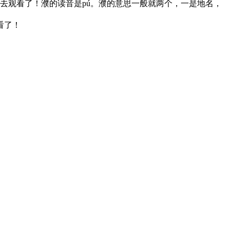
去观看了！濮的读音是pú。濮的意思一般就两个，一是地名，
看了！