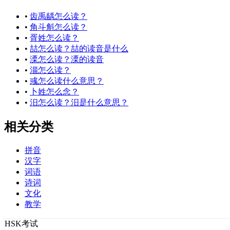
•
齿禹龋怎么读？
•
角斗斛怎么读？
•
胥姓怎么读？
•
喆怎么读？喆的读音是什么
•
溧怎么读？溧的读音
•
淄怎么读？
•
彧怎么读什么意思？
•
卜姓怎么念？
•
汨怎么读？汨是什么意思？
相关分类
拼音
汉字
词语
诗词
文化
教学
HSK考试