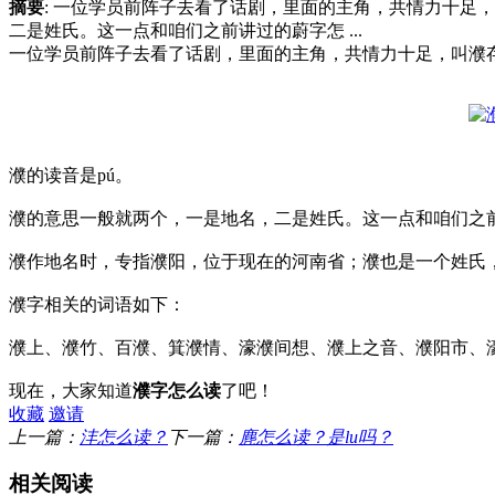
摘要
: 一位学员前阵子去看了话剧，里面的主角，共情力十足
二是姓氏。这一点和咱们之前讲过的蔚字怎 ...
一位学员前阵子去看了话剧，里面的主角，共情力十足，叫濮
濮的读音是pú。
濮的
意思一般就两个，一是地名，二是姓氏。这一点和咱们之
濮作地名时，专指
濮阳，位于现在的河南省；
濮
也是一个姓氏
濮字相关的词语如下：
濮上、
濮竹、百濮、
箕濮情、濠濮间想、
濮上之音
、
濮阳市、
现在，大家知道
濮字怎么读
了吧！
收藏
邀请
上一篇：
沣怎么读？
下一篇：
麂怎么读？是lu吗？
相关阅读