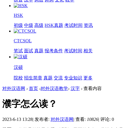
HSK
初级
中级
高级
HSK真题
考试时间
资讯
CTCSOL
笔试
面试
真题
报考条件
考试时间
相关
汉硕
院校
招生简章
真题
交流
专业知识
更多
对外汉语网
›
首页
›
对外汉语教学
›
汉字
›
查看内容
濮字怎么读？
2023-6-13 13:28
|
发布者:
对外汉语网
|
查看:
10826
|
评论: 0