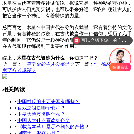
木星在古代有着诸多神话传说，据说它是一种神秘的守护神，
可以护佑人们免受灾祸，也可以带来好运，它的神秘让古人们
把它当作一个神仙，有着特殊的力量。
总而言之，木星在中国古代被称为玄武星，它有着独特的文化
背景，有着神秘的传说，在古代被当作一种信仰，经历了几千
年的时间，它仍然是一颗神秘的星，被人们所信仰和依靠，它
可以介绍下你们的产品么？
在古代和现代都起到了重要的作用。
综上，
木星在古代被称为什么
，你知道了吧？
上一篇：
一字千金的主人公是谁？
下一篇：
“二桃杀三士”说
明了什么道理？
相关阅读
•
中国姓氏的主要来源有哪些？
•
百戏之祖是哪个戏种？
•
玉皇大帝真名叫什么？
•
中国人为什么喜欢红色？
•
《救荒本草》是哪个朝代的产物？
•
回南天一般在几月？