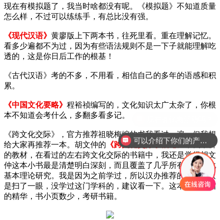
现在有模拟题了，我当时啥都没有呢。《模拟题》不知道质量
怎么样，不过可以练练手，有总比没有强。
《现代汉语》
黄廖版上下两本书，往死里看。重在理解记忆。
看多少遍都不为过，因为有些语法规则不是一下子就能理解吃
透的，这是你日后工作的根基！
《古代汉语》考的不多，不用看，相信自己的多年的语感和积
累。
《中国文化要略》
程裕祯编写的，文化知识太广太杂了，你根
本不知道会考什么，多翻多看多记。
《
跨文化交际
》，官方推荐祖晓梅编的书我看过一遍，但我想
可以介绍下你们的产品么？
给大家再推荐一本。胡文仲的
《跨文化交际学概论》
，我本科
的教材，在看过的左右跨文化交际的书籍中，我还是觉得胡文
仲这本小书最是清楚明白深刻，而且覆盖了几乎所有的跨文化
基本理论研究。我是因为之前学过，所以汉办推荐的这本我只
是扫了一眼，没学过这门学科的，建议看一下。这本书是浓缩
的精华，书小页数少，考研书籍。