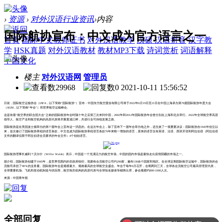
›
资源
›
对外汉语行业资讯
›
内容
国际航协宣布：中文成为官方语言之一
首页
国际中文教师证书
对外汉语教学
汉硕
汉语拼音
汉字教
学
HSK真题
对外汉语教材
教材MP3下载
诗词赏析
词语解释
中国文化
楼主
对外汉语网
管理员
29968
0
2021-10-11 15:56:52
日前，国际航空运输协会（IATA，以下简称“国际航协”）宣布：中国东方航空股份有限公司将于2022年6月19日至21日在中国上海承办第78届国际航协年度大会
（AGM，以下简称“年会”）和世界航空运输峰会。
这是有着“航空界的联合国大会”之称的国际航协年会时隔十年之后第三次来到中国，2002年和2012年国际航协年会曾分别在上海和北京举行。2022年全球航空界高层
领导人、航空产业和航空机构的高层代表将齐聚黄浦江畔，共谋行业可持续发展之路。
国际航协是在美国波士顿举办的第77届年会上宣布这一消息的。在这次年会上，除了宣布下一届年会举办地之外，还生效了一项重要决议：国际航协自1945年创立以
来，首次修订了国际航协章程的语言条款，中文也成为国际航协章程语言条款76年来唯一增加的语言，原来的语言仅有英语、法语、西班牙语和阿拉伯语（阿拉伯语
文件的翻译仅限于阿拉伯语会员要求的年会文件）4个创始语言。
国际航协理事长威利？沃尔什（Willie Walsh）表示，中国是一个充满活力的航空市场，中国的国内市场是最快走出疫情阴霾的市场之一。
据介绍，国际航协创建于1945年，是世界范围内的非政府组织，现拥有会员航空公司约290家，遍布130余个国家和地区。在全球定期国际航空运输中，国际航协的会
员航司承担了98％的业务量。国际航协年会是规模最大、规格最高的全球航空业盛会。年会于每年6月召开，会期两到三天，全球各会员航空公司最高管理层代表，
全球重要机场、飞机和发动机制造与供应商，航空相关机构的高层代表与全球知名媒体等都将出席，参会规模约800-1000人次。
来源：中国青年报
全部回复