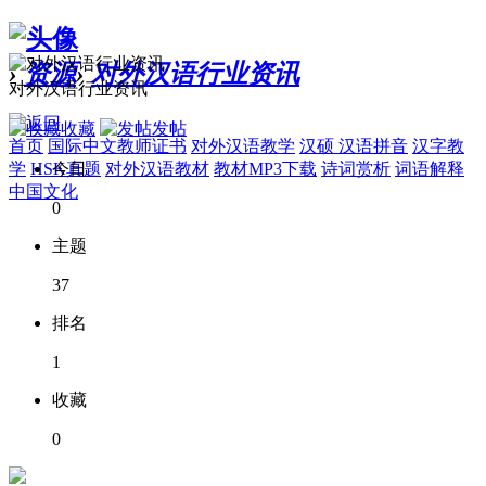
›
资源
›
对外汉语行业资讯
对外汉语行业资讯
收藏
发帖
首页
国际中文教师证书
对外汉语教学
汉硕
汉语拼音
汉字教
学
HSK真题
对外汉语教材
教材MP3下载
诗词赏析
词语解释
今日
中国文化
0
主题
37
排名
1
收藏
0