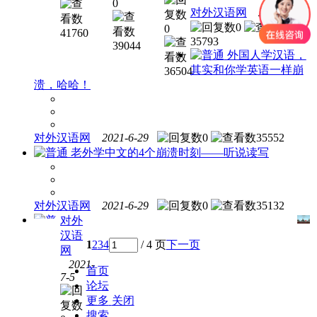
0
越多
人数
点，
对外汉语网
2022-5-24
的外
或将
第四
0
0
41760
国人
突破
点最
35793
39044
学习
2
难！
外国人学汉语，
汉语
亿！
其实和你学英语一样崩
36504
吗？
溃，哈哈！
答案
是肯
定的
对外汉语网
2021-6-29
0
35552
老外学中文的4个崩溃时刻——听说读写
对外汉语网
2021-6-29
0
35132
对外
汉语
1
2
3
4
/ 4 页
下一页
2021
网
年“汉
2021-
首页
7-5
语
论坛
桥”英
更多
关闭
国“中
搜索