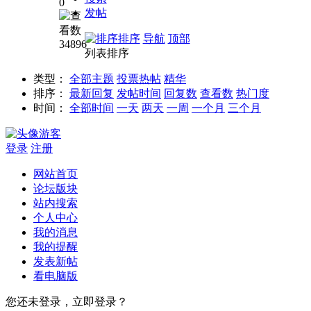
0
文培
发帖
优”项
目学
排序
导航
顶部
34896
生在
列表排序
线夏
令营
类型：
全部主题
投票
热帖
精华
开幕
排序：
最新回复
发帖时间
回复数
查看数
热门度
时间：
全部时间
一天
两天
一周
一个月
三个月
游客
登录
注册
网站首页
论坛版块
站内搜索
个人中心
我的消息
我的提醒
发表新帖
看电脑版
您还未登录，立即登录？