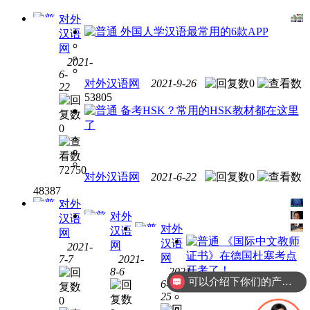
对外
外国人学汉语最常用的6款APP
汉语
什么
网
2021-
是
6-
HSK
对外汉语网
2021-9-26
0
22
考
53805
试？
备考HSK？常用的HSK教材都在这里
HSK
了
0
简介
72750
对外汉语网
2021-6-22
0
48387
对外
对外
汉语
对外
汉语
2021
网
《国际中文教师
汉语
年国
外国
网
2021-
证书》在德国杜塞考点
2021
网
7-7
2021-
外学
人学
年后
开考了！
8-6
2021-
习汉
汉语
可以介绍下你们的产品么？
6-
会有
语的
的四
25
越来
0
累计
大难